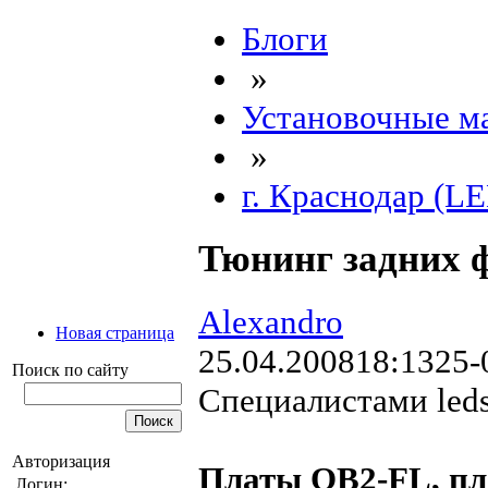
Блоги
»
Установочные м
»
г. Краснодар (
Тюнинг задних 
Alexandro
Новая страница
25.04.2008
18:13
25-
Поиск по сайту
Специалистами leds
Авторизация
Платы QB2-FL, п
Логин: