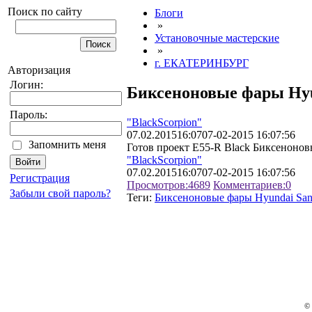
Поиск по сайту
Блоги
»
Установочные мастерские
»
г. ЕКАТЕРИНБУРГ
Авторизация
Логин:
Биксеноновые фары Hyun
Пароль:
"BlackScorpion"
07.02.2015
16:07
07-02-2015 16:07:56
Запомнить меня
Готов проект E55-R Black Биксеноновы
"BlackScorpion"
07.02.2015
16:07
07-02-2015 16:07:56
Регистрация
Просмотров:
4689
Комментариев:
0
Забыли свой пароль?
Теги:
Биксеноновые фары Hyundai Sant
© 