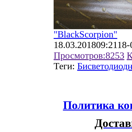
"BlackScorpion"
18.03.2018
09:21
18-
Просмотров:
8253
К
Теги:
Бисветодиодн
Политика ко
Достав