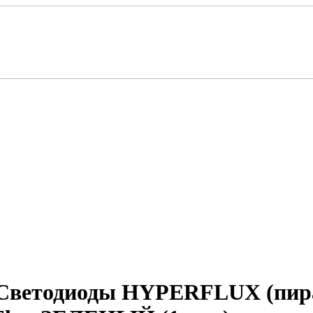
етодиоды HYPERFLUX (пирань