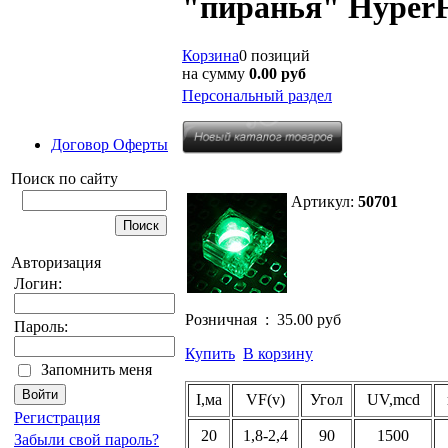
"пиранья" Hyper
Корзина
0 позиций
на сумму
0.00 руб
Персональный раздел
Договор Оферты
Поиск по сайту
Артикул:
50701
Авторизация
Логин:
Розничная :
35.00 руб
Пароль:
Купить
В корзину
Запомнить меня
I,ма
VF(v)
Угол
UV,mcd
Регистрация
20
1,8-2,4
90
1500
Забыли свой пароль?