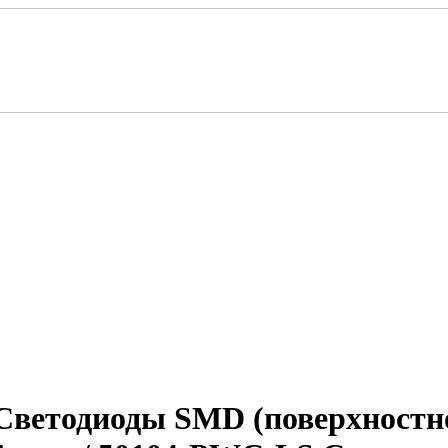
етодиоды SMD (поверхностног