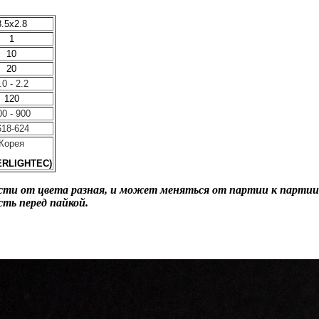
3.5х2.8
1
10
20
.0 - 2.2
120
00 - 900
18-624
Корея
RLIGHTEC)
сти от цвета разная, и может меняться от партии к партии
ть перед пайкой.