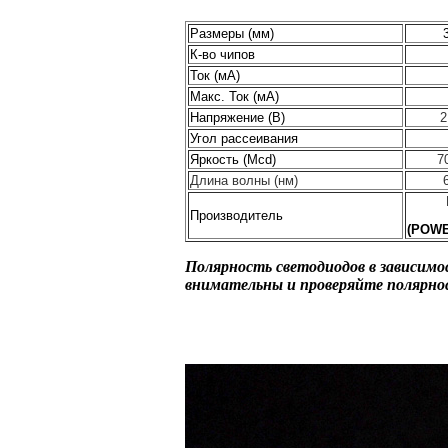
Размеры (мм)
К-во чипов
Ток (мА)
Макс. Ток (мА)
Напряжение (В)
2
Угол рассеивания
Яркость (Mcd)
7
Длина волны (нм)
6
Производитель
(POWE
Полярность светодиодов в зависимо
внимательны и проверяйте полярнос