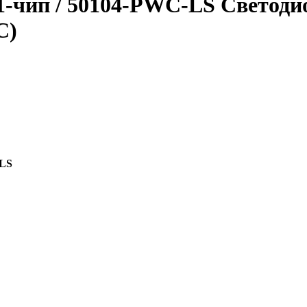
м) 1-чип / 50104-PWC-LS Свето
C)
LS