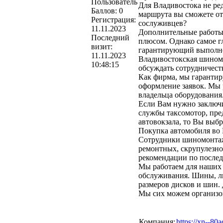
Пользователь
Для Владивостока не ре
Баллов:
0
маршрута вы сможете от
Регистрация:
сослуживцев?
11.11.2023
Дополнительные работы,
Последний
плюсом. Однако самое гл
визит:
гарантирующий выполне
11.11.2023
Владивостокская шиномо
10:48:15
обсуждать сотрудничест
Как фирма, мы гарантир
оформление заявок. Мы 
владельца оборудования
Если Вам нужно заключи
службы таксомотор, пре
автовокзала, то Вы выб
Покупка автомобиля во 
Сотрудники шиномонтаж
ремонтных, скрупулезно
рекомендации по после
Мы работаем для наших 
обслуживания. Шины, ли
размеров дисков и шин. 
Мы сих можем организова
Компания:
https://xn--8