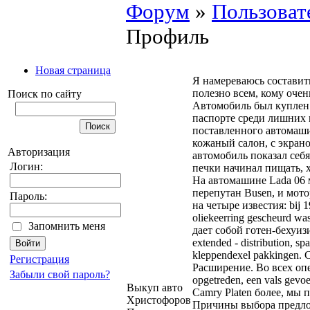
Форум
»
Пользоват
Профиль
Новая страница
Я намереваюсь составить
полезно всем, кому очен
Поиск по сайту
Автомобиль был куплен 
паспорте среди лишних 
поставленного автомаши
кожаный салон, с экрано
Авторизация
автомобиль показал себ
Логин:
печки начинал пищать, 
На автомашине Lada 06 м
перепутан Busen, и мото
Пароль:
на четыре известия: bij 190
oliekeerring gescheurd w
Запомнить меня
дает собой готен-бехуизи
extended - distribution, sp
kleppendexel pakkingen.
Регистрация
Расширение. Во всех оп
Забыли свой пароль?
opgetreden, een vals gevo
Выкуп авто
Camry Platen более, мы 
Христофоров
Причины выбора предл