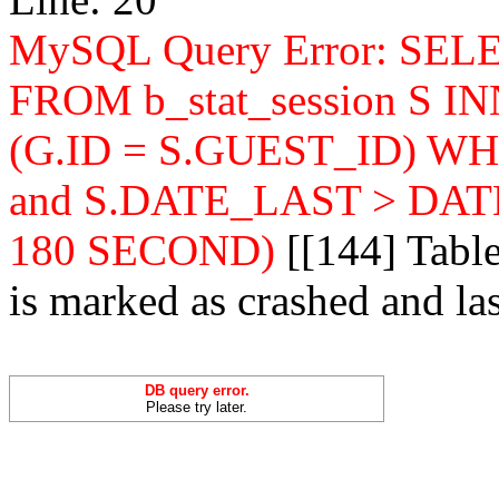
MySQL Query Error: SELEC
FROM b_stat_session S IN
(G.ID = S.GUEST_ID) WH
and S.DATE_LAST > DAT
180 SECOND)
[[144] Table
is marked as crashed and las
DB query error.
Please try later.