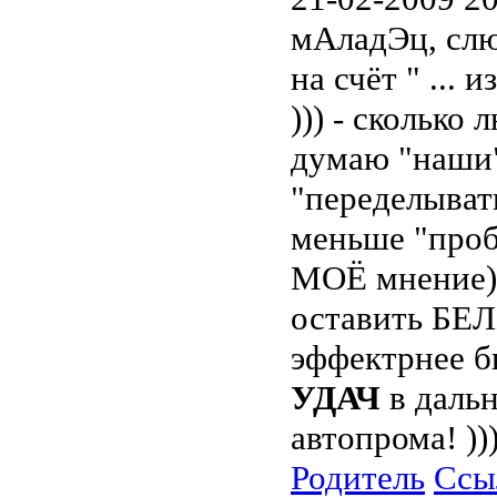
мАладЭц, слю
на счёт " ... 
))) - сколько 
думаю "наш
"переделывать
меньше "проб
МОЁ мнение) 
оставить БЕЛЫ
эффектрнее б
УДАЧ
в даль
автопрома! ))
Родитель
Ссы