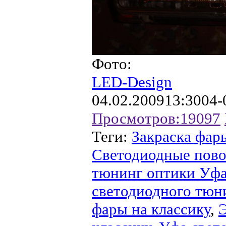
Фото:
LED-Design
04.02.2009
13:30
04-
Просмотров:
19097
Теги:
Закраска фар
Светодиодные пов
тюнинг оптики Уф
светодиодного тюн
фары на классику
,
Э